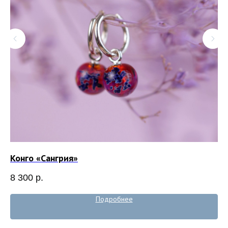
Конго «Сангрия»
Пе
8 300
р.
8 
Подробнее