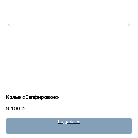
Колье «Сапфировое»
Ко
9 100
р.
9 
Подробнее