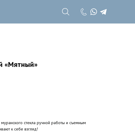
+7 (985) 785 11
17
+7 (985) 785 11
18
ий «Мятный»
з муранского стекла ручной работы и съемным
ивают к себе взгляд!