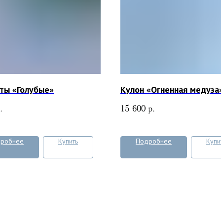
ты «Голубые»
Кулон «Огненная медуза
.
15 600
р.
робнее
Купить
Подробнее
Купи