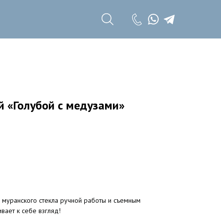
+7 (985) 785 11
17
+7 (985) 785 11
18
й «Голубой с медузами»
з муранского стекла ручной работы и съемным
вает к себе взгляд!