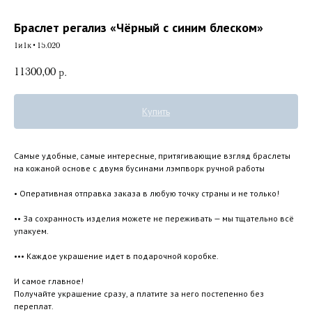
Браслет регализ «Чёрный с синим блеском»
1и1к•15.020
11300,00
р.
Купить
Самые удобные, самые интересные, притягивающие взгляд браслеты
на кожаной основе с двумя бусинами лэмпворк ручной работы
• Оперативная отправка заказа в любую точку страны и не только!
•• За сохранность изделия можете не переживать — мы тщательно всё
упакуем.
••• Каждое украшение идет в подарочной коробке.
И самое главное!
Получайте украшение сразу, а платите за него постепенно без
переплат.