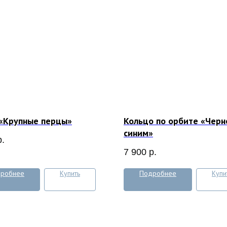
 «Крупные перцы»
Кольцо по орбите «Черн
синим»
р.
7 900
р.
робнее
Купить
Подробнее
Купи