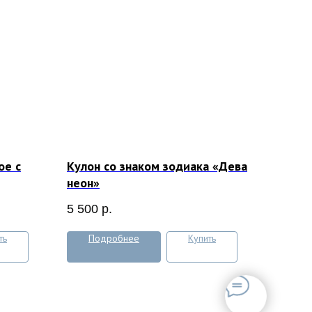
ое с
Кулон со знаком зодиака «Дева
неон»
5 500
р.
ть
Подробнее
Купить