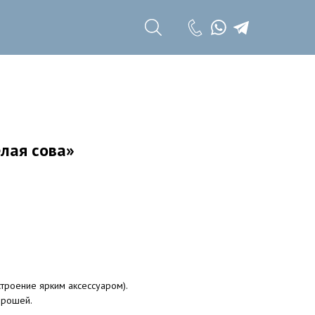
+7 (985) 785 11
17
+7 (985) 785 11
18
лая сова»
троение ярким аксессуаром).
брошей.