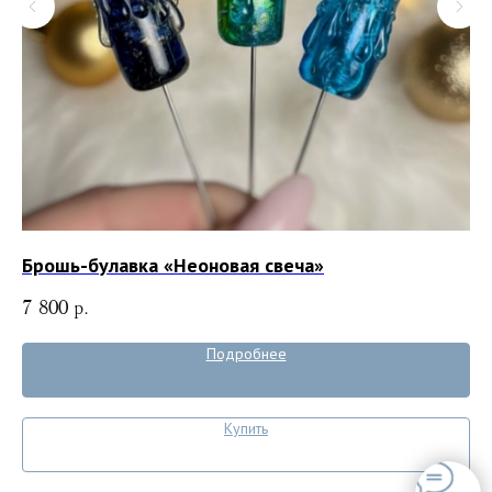
Брошь-булавка «Неоновая свеча»
Бр
7 800
р.
3 
Подробнее
Купить