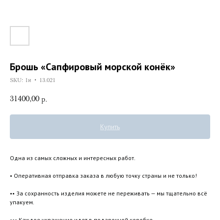
Брошь «Сапфировый морской конёк»
SKU:
1и • 13.021
31400,00
р.
Купить
Одна из самых сложных и интересных работ.
• Оперативная отправка заказа в любую точку страны и не только!
•• За сохранность изделия можете не переживать — мы тщательно всё
упакуем.
••• Каждое украшение идет в подарочной коробке.