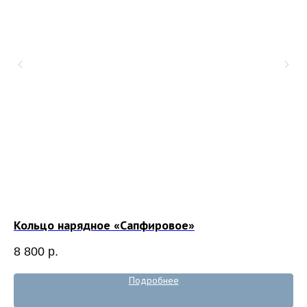
Кольцо нарядное «Сапфировое»
Пе
8 800
р.
7 
Подробнее