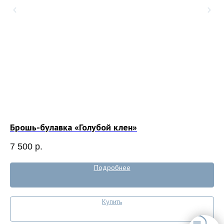
Брошь-булавка «Голубой клен»
Пе
7 500
р.
7 
Подробнее
Купить