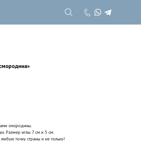
+7 (985) 785 11
17
+7 (985) 785 11
18
 смородина»
дами смородины.
х. Размер иглы 7 см и 5 см.
 любую точку страны и не только!