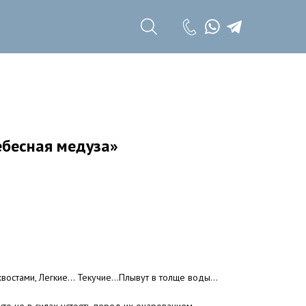
+7 (985) 785 11
17
+7 (985) 785 11
18
ебесная медуза»
стами, Легкие... Текучие...Плывут в толще воды...