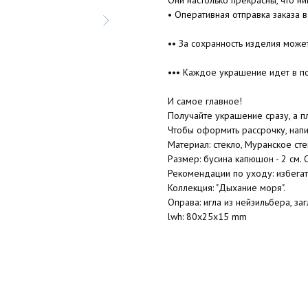
Они настолько прекрасны, что ни
• Оперативная отправка заказа в
•• За сохранность изделия може
••• Каждое украшение идет в п
И самое главное!
Получайте украшение сразу, а пл
Чтобы оформить рассрочку, нап
Материал: стекло, Муранское ст
Размер: бусина капюшон - 2 см.
Рекомендации по уходу: избегать
Коллекция: "Дыхание моря".
Оправа: игла из нейзильбера, за
lwh: 80x25x15 mm