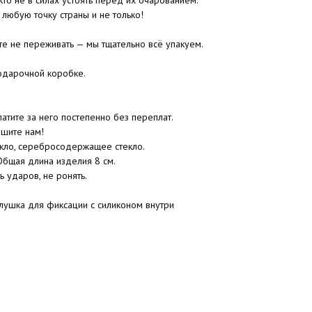
кто не в силах устоять перед их очарованием.
 любую точку страны и не только!
те не переживать — мы тщательно всё упакуем.
одарочной коробке.
атите за него постепенно без переплат.
ишите нам!
екло, серебросодержащее стекло.
 Общая длина изделия 8 см.
 ударов, не ронять.
глушка для фиксации с силиконом внутри