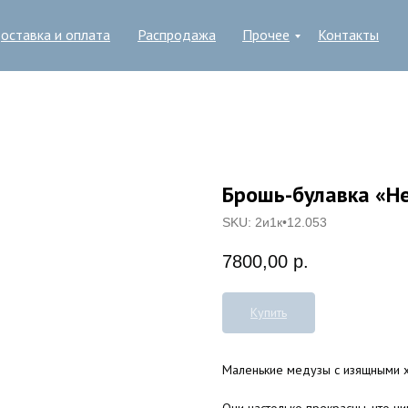
оставка и оплата
Распродажа
Прочее
Контакты
Брошь-булавка «Н
SKU:
2и1к•12.053
7800,00
р.
Купить
Маленькие медузы с изящными хво