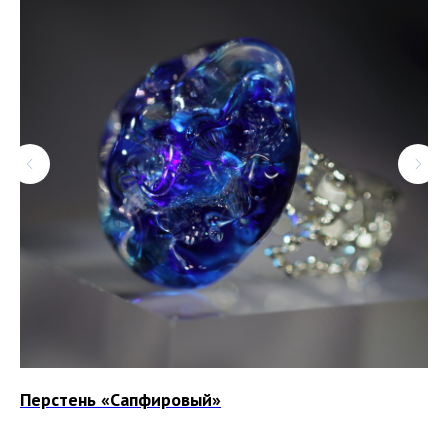
Перстень «Сапфировый»
Бр