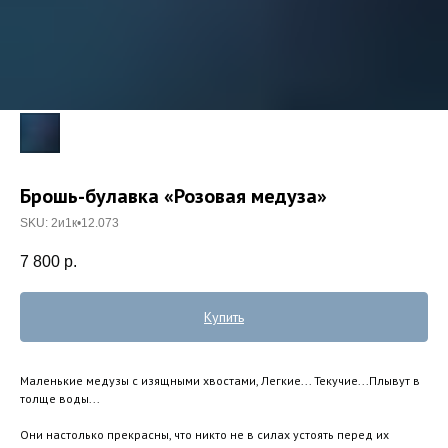
Брошь-булавка «Розовая медуза»
SKU:
2и1к•12.073
7 800
р.
Купить
Маленькие медузы с изящными хвостами, Легкие... Текучие...Плывут в
толще воды...
Они настолько прекрасны, что никто не в силах устоять перед их