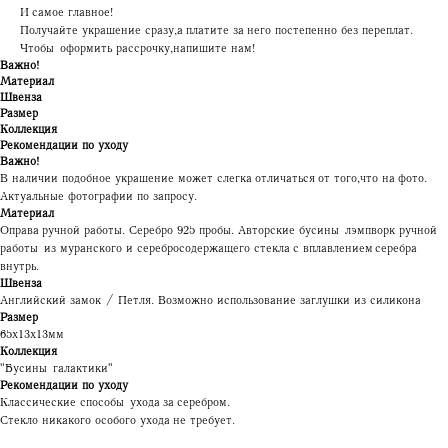
И самое главное!
Получайте украшение сразу, а платите за него постепенно без переплат.
Чтобы оформить рассрочку, напишите нам!
Важно!
Материал
Швенза
Размер
Коллекция
Рекомендации по уходу
Важно!
В наличии подобное украшение может слегка отличаться от того, что на фото.
Актуальные фотографии по запросу.
Материал
Оправа ручной работы. Серебро 925 пробы. Авторские бусины лэмпворк ручной
работы из муранского и серебросодержащего стекла с вплавлением серебра
внутрь.
Швенза
Английский замок / Петля. Возможно использование заглушки из силикона
Размер
65х13х13мм
Коллекция
"Бусины галактики"
Рекомендации по уходу
Классические способы ухода за серебром.
Стекло никакого особого ухода не требует.