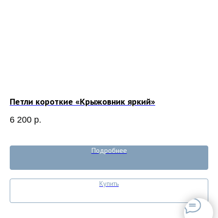
Петли короткие «Крыжовник яркий»
Се
6 200
р.
8 
Out
Подробнее
Купить