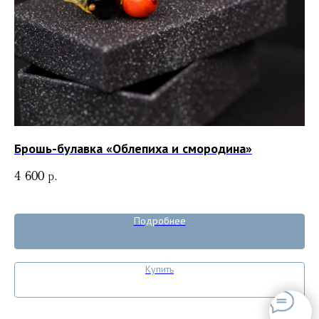
Брошь-булавка «Облепиха и смородина»
Бр
4 600
р.
8 
Подробнее
Купить