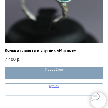
Кольцо планета и спутник «Мятное»
Се
7 400
р.
5 
Подробнее
Купить