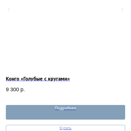
Конго «Голубые с кругами»
Ку
9 300
р.
10
Out
Подробнее
Купить