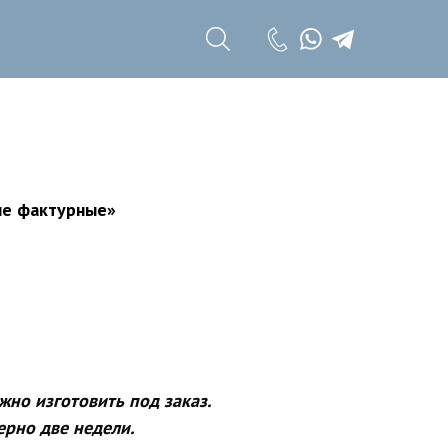
+7 (985) 785 11
17
+7 (985) 785 11
18
ые фактурные»
но изготовить под заказ.
ерно две недели.