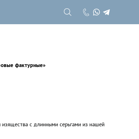
+7 (985) 785 11
17
+7 (985) 785 11
18
ровые фактурные»
и изящества с длинными серьгами из нашей