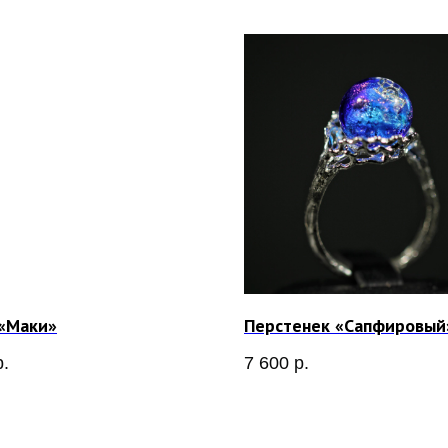
 «Маки»
Перстенек «Сапфировый
р.
7 600
р.