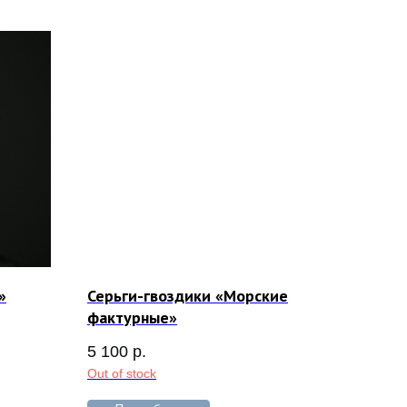
»
Серьги-гвоздики «Морские
фактурные»
5 100
р.
Out of stock