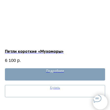
Петли короткие «Мухоморы»
Ко
6 100
р.
9 
Подробнее
Купить