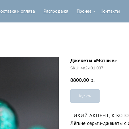
оставка и оплата
Распродажа
Прочее
Контакты
Джекеты «Мятные»
SKU:
4и2к•01.037
8800,00
р.
Купить
ТИХИЙ АКЦЕНТ, К КОТ
Лёгкие серьги-джекеты с