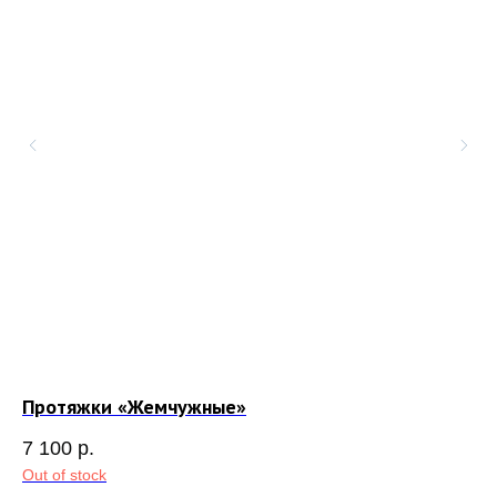
Протяжки «Жемчужные»
Пе
7 100
р.
7 
Out of stock
Out