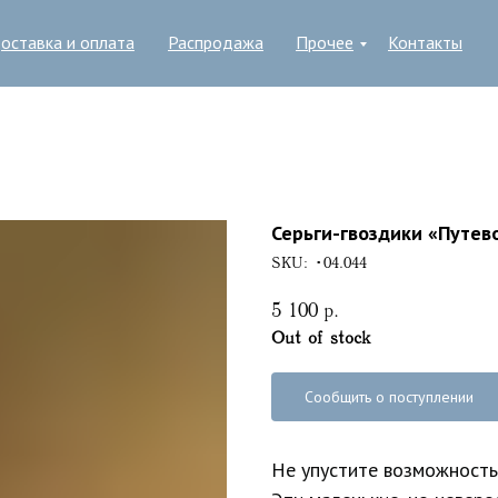
оставка и оплата
Распродажа
Прочее
Контакты
Серьги-гвоздики «Путев
SKU:
•04.044
5 100
р.
Out of stock
Сообщить о поступлении
Не упустите возможность