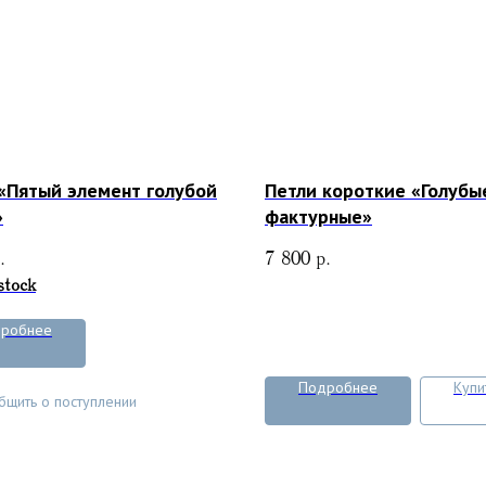
«Пятый элемент голубой
Петли короткие «Голубы
»
фактурные»
.
7 800
р.
stock
робнее
Подробнее
Купи
бщить о поступлении