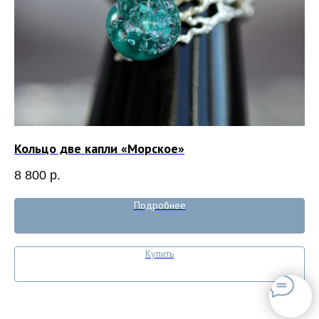
Кольцо две капли «Морское»
Ко
8 800
р.
9 
Подробнее
Купить