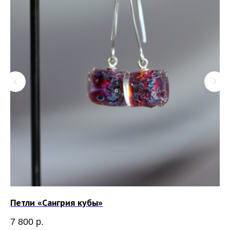
Петли «Сангрия кубы»
Пе
7 800
р.
7 