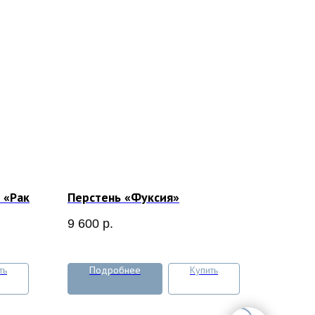
 «Рак
Перстень «Фуксия»
9 600
р.
ть
Подробнее
Купить