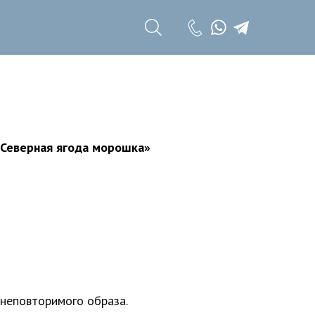
+7 (985) 785 11
17
+7 (985) 785 11
18
«Северная ягода морошка»
 неповторимого образа.