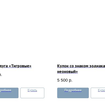
дуга «Тигровые»
Кулон со знаком зодиака
неоновый»
р.
5 500
р.
робнее
Купить
Подробнее
Купи