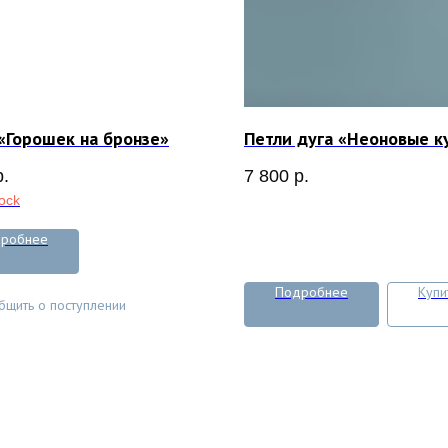
«Горошек на бронзе»
Петли дуга «Неоновые к
р.
7 800
р.
tock
робнее
Подробнее
Купи
бщить о поступлении