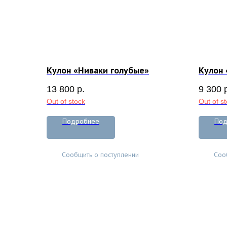
Кулон «Ниваки голубые»
Кулон 
13 800
р.
9 300
Out of stock
Out of s
Подробнее
Под
Сообщить о поступлении
Соо