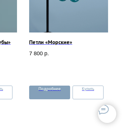
убы»
Петли «Морские»
7 800
р.
ть
Подробнее
Купить