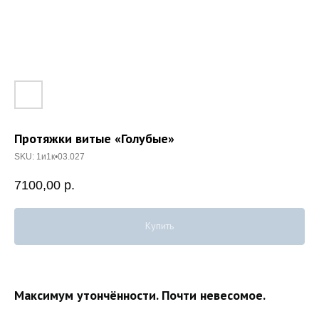
Протяжки витые «Голубые»
SKU:
1и1к•03.027
7100,00
р.
Купить
Максимум утончённости. Почти невесомое.