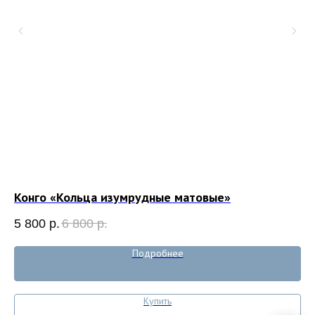
Конго «Кольца изумрудные матовые»
Ко
5 800
р.
6 800
р.
8 
Подробнее
Купить