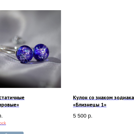
статичные
Кулон со знаком зодиака
ировые»
«Близнецы 1»
р.
5 500
р.
tock