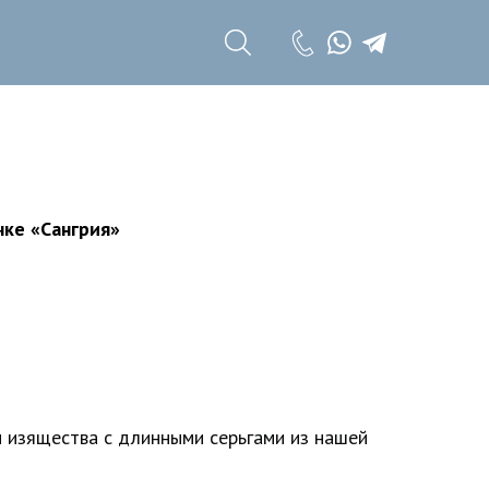
+7 (985) 785 11
17
+7 (985) 785 11
18
чке «Сангрия»
и изящества с длинными серьгами из нашей