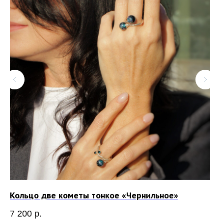
Кольцо две кометы тонкое «Чернильное»
Пе
7 200
р.
8 