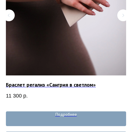
Браслет регализ «Сангрия в светлом»
Ку
11 300
р.
6 
Out
Подробнее