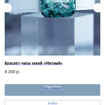
Браслет-часы узкий «Мятный»
Ко
8 200
р.
8 
Подробнее
Купить