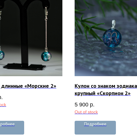
 длинные «Морские 2»
Кулон со знаком зодиака
крупный «Скорпион 2»
р.
5 900
р.
tock
Out of stock
робнее
Подробнее