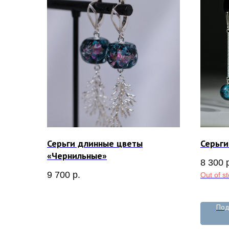
Серьги длинные цветы
Серьги
«Чернильные»
8 300
9 700
р.
Out of s
Под