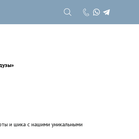
+7 (985) 785 11
17
+7 (985) 785 11
18
дузы»
ты и шика с нашими уникальными