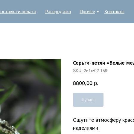
оставка и оплата
Распродажа
Прочее
Контакты
Серьги-петли «Белые ме
SKU:
2и1к•02.159
8800,00
р.
Купить
Ощутите атмосферу красо
изделиями!