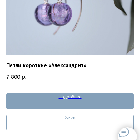
Петли короткие «Александрит»
Ко
7 800
р.
8 
Out
Подробнее
Купить