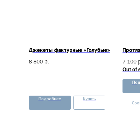
Джекеты фактурные «Голубые»
Протяж
8 800
р.
7 100
Out of 
Под
Подробнее
Купить
Соо