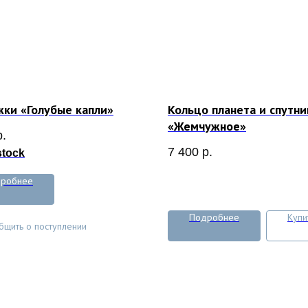
ки «Голубые капли»
Кольцо планета и спутни
«Жемчужное»
р.
7 400
р.
stock
робнее
Подробнее
Купи
бщить о поступлении