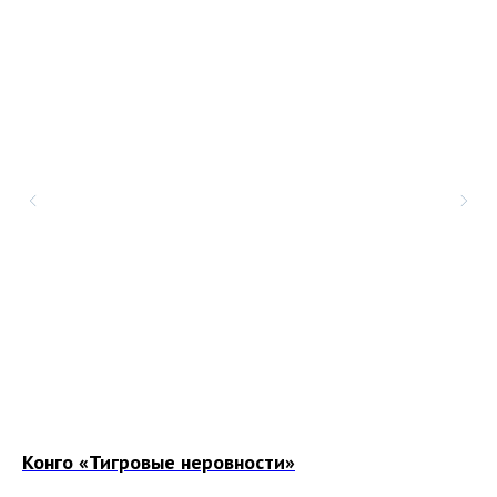
Конго «Тигровые неровности»
Дж