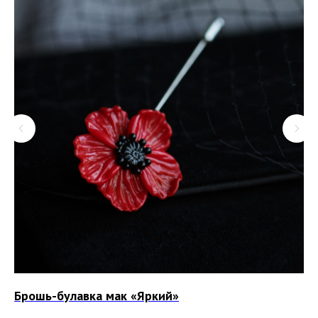
л.
Брошь-булавка мак «Яркий»
Пе