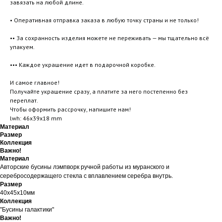
завязать на любой длине.
• Оперативная отправка заказа в любую точку страны и не только!
•• За сохранность изделия можете не переживать — мы тщательно всё
упакуем.
••• Каждое украшение идет в подарочной коробке.
И самое главное!
Получайте украшение сразу, а платите за него постепенно без
переплат.
Чтобы оформить рассрочку, напишите нам!
lwh: 46x39x18 mm
Материал
Размер
Коллекция
Важно!
Материал
Авторские бусины лэмпворк ручной работы из муранского и
серебросодержащего стекла с вплавлением серебра внутрь.
Размер
40х45х10мм
Коллекция
"Бусины галактики"
Важно!