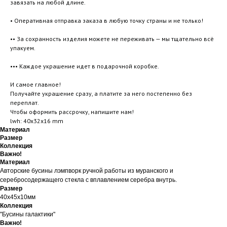
завязать на любой длине.
• Оперативная отправка заказа в любую точку страны и не только!
•• За сохранность изделия можете не переживать — мы тщательно всё
упакуем.
••• Каждое украшение идет в подарочной коробке.
И самое главное!
Получайте украшение сразу, а платите за него постепенно без
переплат.
Чтобы оформить рассрочку, напишите нам!
lwh: 40x32x16 mm
Материал
Размер
Коллекция
Важно!
Материал
Авторские бусины лэмпворк ручной работы из муранского и
серебросодержащего стекла с вплавлением серебра внутрь.
Размер
40х45х10мм
Коллекция
"Бусины галактики"
Важно!