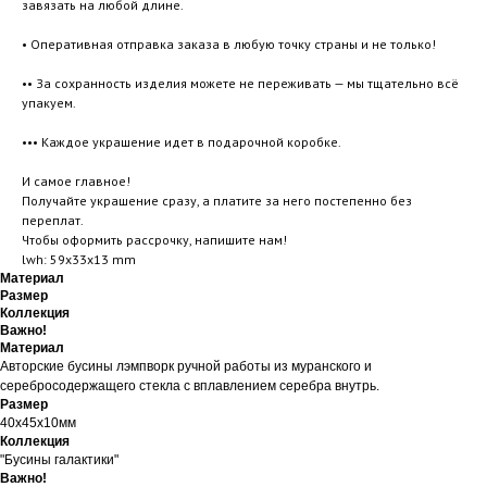
завязать на любой длине.
• Оперативная отправка заказа в любую точку страны и не только!
•• За сохранность изделия можете не переживать — мы тщательно всё
упакуем.
••• Каждое украшение идет в подарочной коробке.
И самое главное!
Получайте украшение сразу, а платите за него постепенно без
переплат.
Чтобы оформить рассрочку, напишите нам!
lwh: 59x33x13 mm
Материал
Размер
Коллекция
Важно!
Материал
Авторские бусины лэмпворк ручной работы из муранского и
серебросодержащего стекла с вплавлением серебра внутрь.
Размер
40х45х10мм
Коллекция
"Бусины галактики"
Важно!