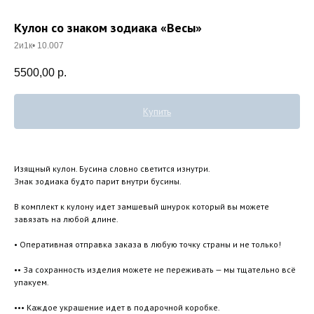
Кулон со знаком зодиака «Весы»
2и1к• 10.007
5500,00
р.
Купить
Изящный кулон. Бусина словно светится изнутри.
Знак зодиака будто парит внутри бусины.
В комплект к кулону идет замшевый шнурок который вы можете
завязать на любой длине.
• Оперативная отправка заказа в любую точку страны и не только!
•• За сохранность изделия можете не переживать — мы тщательно всё
упакуем.
••• Каждое украшение идет в подарочной коробке.