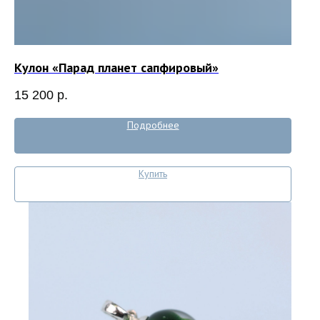
Кулон «Парад планет сапфировый»
15 200
р.
Подробнее
Купить