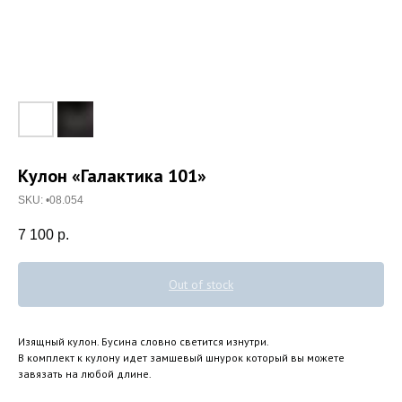
Кулон «Галактика 101»
SKU:
•08.054
7 100
р.
Out of stock
Изящный кулон. Бусина словно светится изнутри.
В комплект к кулону идет замшевый шнурок который вы можете
завязать на любой длине.