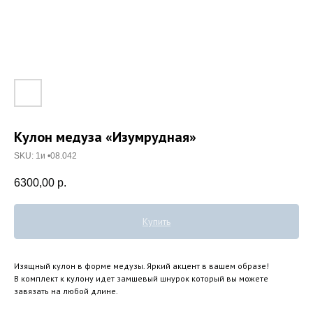
Кулон медуза «Изумрудная»
SKU:
1и •08.042
6300,00
р.
Купить
Изящный кулон в форме медузы. Яркий акцент в вашем образе!
В комплект к кулону идет замшевый шнурок который вы можете
завязать на любой длине.