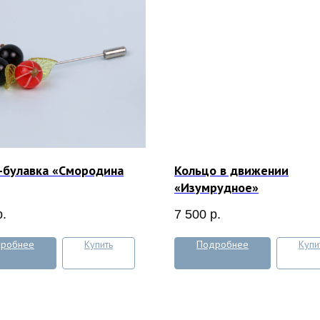
-булавка «Смородина
Кольцо в движении
«Изумрудное»
р.
7 500
р.
робнее
Купить
Подробнее
Купи