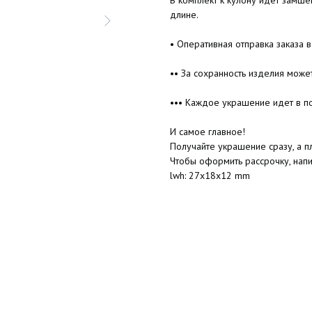
В комплект к кулону идет замш
длине.
• Оперативная отправка заказа в
•• За сохранность изделия може
••• Каждое украшение идет в п
И самое главное!
Получайте украшение сразу, а пл
Чтобы оформить рассрочку, нап
lwh: 27x18x12 mm