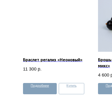
Браслет регализ «Неоновый»
Брошь
микс»
11 300
р.
4 600
Подробнее
Купить
Под