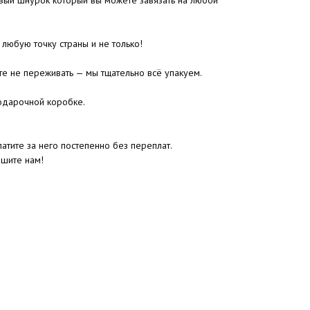
евый шнурок который вы можете завязать на любой
 любую точку страны и не только!
те не переживать — мы тщательно всё упакуем.
одарочной коробке.
атите за него постепенно без переплат.
ишите нам!