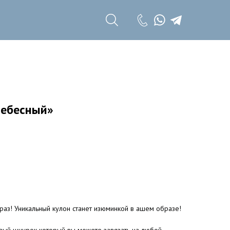
+7 (985) 785 11
17
+7 (985) 785 11
18
небесный»
раз! Уникальный кулон станет изюминкой в ашем образе!