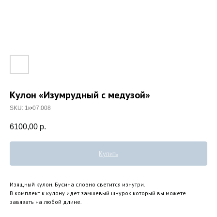
Кулон «Изумрудный с медузой»
SKU:
1к•07.008
6100,00
р.
Купить
Изящный кулон. Бусина словно светится изнутри.
В комплект к кулону идет замшевый шнурок который вы можете
завязать на любой длине.