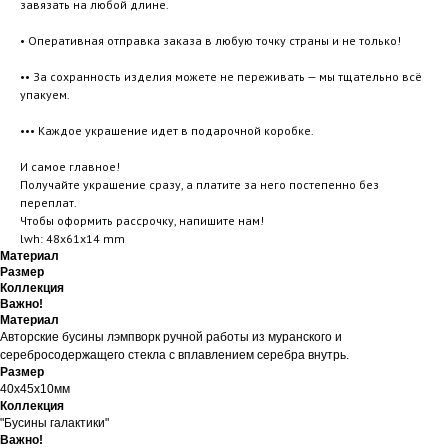
завязать на любой длине.
• Оперативная отправка заказа в любую точку страны и не только!
•• За сохранность изделия можете не переживать — мы тщательно всё
упакуем.
••• Каждое украшение идет в подарочной коробке.
И самое главное!
Получайте украшение сразу, а платите за него постепенно без
переплат.
Чтобы оформить рассрочку, напишите нам!
lwh: 48x61x14 mm
Материал
Размер
Коллекция
Важно!
Материал
Авторские бусины лэмпворк ручной работы из муранского и
серебросодержащего стекла с вплавлением серебра внутрь.
Размер
40х45х10мм
Коллекция
"Бусины галактики"
Важно!