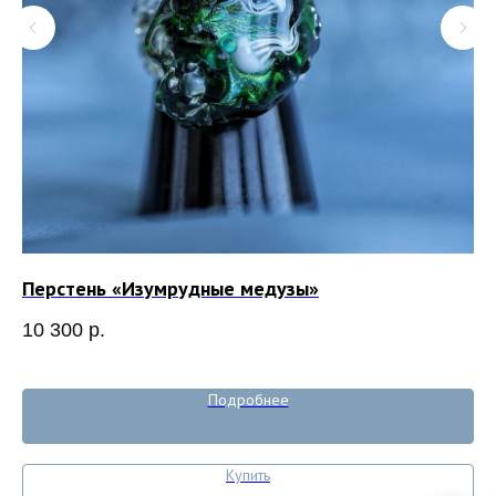
Перстень «Изумрудные медузы»
Ко
10 300
р.
8 
Out
Подробнее
Купить