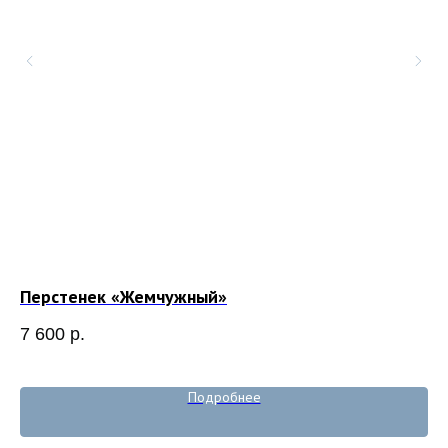
Перстенек «Жемчужный»
Пе
7 600
р.
7 
Out
Подробнее