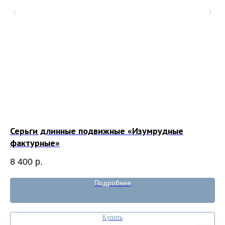
Серьги длинные подвижные «Изумрудные
Ку
фактурные»
5 
8 400
р.
Out
Подробнее
Купить